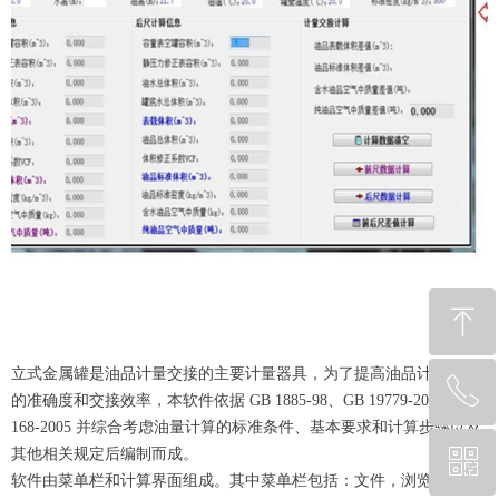
ꁸ
立式金属罐是油品计量交接的主要计量器具，为了提高油品计量交接
ꂅ
回到顶部
的准确度和交接效率，本软件依据 GB 1885-98、GB 19779-2005，JJG
168-2005 并综合考虑油量计算的标准条件、基本要求和计算步骤以及
其他相关规定后编制而成。
ꀥ
13717951296
软件由菜单栏和计算界面组成。其中菜单栏包括：文件，浏览表 数