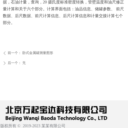
据，石油计量，查询，20 摄氏度标准密度转换，管壁温度和油尺修正
微信二维码
量计算和关于六个部分。计算界面包括：油品信息、储罐参数、 前尺
数据、后尺数据、前尺计算信息、后尺计算信息和计量交接计算七个
部分。
前一个：
卧式金属罐测量图形
ꄴ
后一个：
无
ꄲ
版权所有 ©  2019-2023
某某有限公司